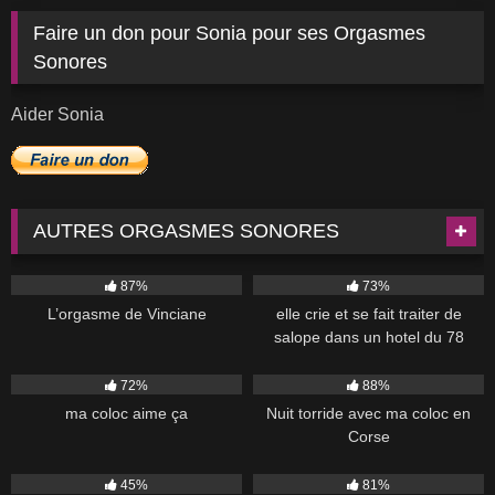
Faire un don pour Sonia pour ses Orgasmes
Sonores
Aider Sonia
AUTRES ORGASMES SONORES
5K
09:50
6K
01:01
87%
73%
L’orgasme de Vinciane
elle crie et se fait traiter de
salope dans un hotel du 78
33K
01:50
11K
37:00
72%
88%
ma coloc aime ça
Nuit torride avec ma coloc en
Corse
21K
00:51
7K
45%
81%