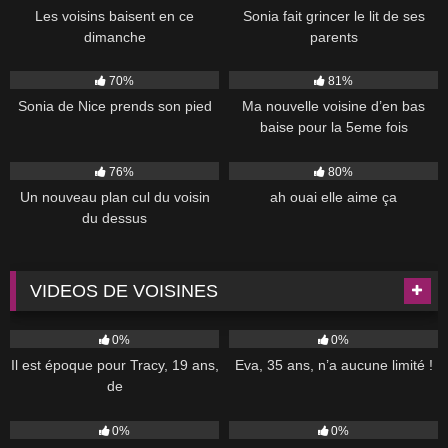
Les voisins baisent en ce
Sonia fait grincer le lit de ses
dimanche
parents
15K
07:35
5K
70%
81%
Sonia de Nice prends son pied
Ma nouvelle voisine d’en bas
baise pour la 5eme fois
5K
16:27
4K
00:25
76%
80%
Un nouveau plan cul du voisin
ah ouai elle aime ça
du dessus
VIDEOS DE VOISINES
37
39:00
35
40:00
0%
0%
Il est époque pour Tracy, 19 ans,
Eva, 35 ans, n’a aucune limité !
de
85
49:00
52
45:00
0%
0%