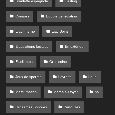
Branlette espagnole
Casting
Cougars
Double pénétration
Ejac Interne
Ejac Seins
Ejaculations faciales
En extérieur
Etudiantes
Gros seins
Jeux de sperme
Levrette
Loup
Masturbation
Mères au foyer
na
Orgasmes Sonores
Partouzes