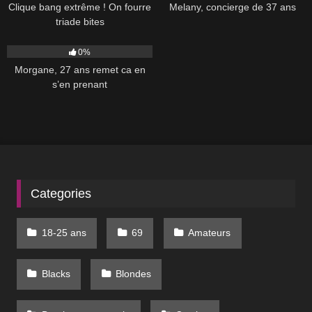
Clique bang extrême ! On fourre
Melany, concierge de 37 ans
triade bites
488
45:00
0%
Morgane, 27 ans remet ca en
s’en prenant
Categories
18-25 ans
69
Amateurs
Blacks
Blondes