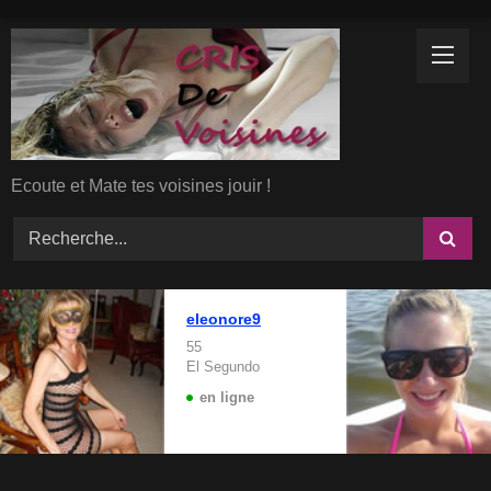
Skip
to
content
Ecoute et Mate tes voisines jouir !