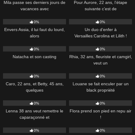
Mila passe ses derniers jours de
Pour Aurore, 22 ans, l’étape
vacances avec
suivante c’est de
39
49:00
112
52:00
0%
0%
Envers Assia, il lui faut du lourd,
Un duo d’enfer à
alors
Versailles:Carolina et Lilith !
(vidéo
279
30:45
260
50:00
0%
0%
Natacha et son casting
Rhia, 32 ans, fleuriste et camgirl,
veut un
78
50:00
311
48:00
0%
0%
Caro, 22 ans, et Betty, 45 ans,
Louane se fait enculer par un
quelques
black propriété
29
50:00
42
37:00
0%
0%
Lenna 38 ans veut remettre le
Flora prend son pied en repu air
caparaçonné et
!
35
46:00
414
26:00
0%
0%