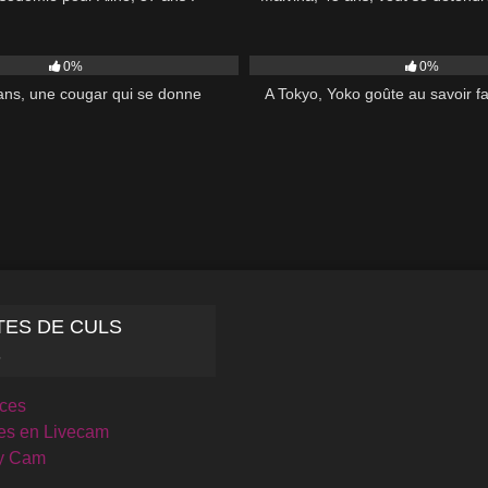
38:00
48
0%
0%
 ans, une cougar qui se donne
A Tokyo, Yoko goûte au savoir fa
TES DE CULS
S
ices
es en Livecam
y Cam