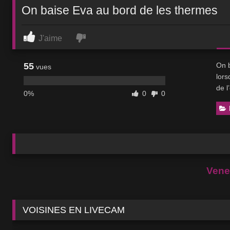
On baise Eva au bord de les thermes
J'aime
55
On b
vues
lors
de l
0%
0
0
Venez
VOISINES EN LIVECAM