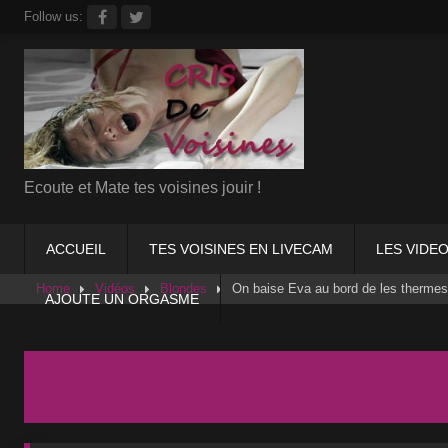
Skip
Follow us:
to
content
Ecoute et Mate tes voisines jouir !
ACCUEIL
TES VOISINES EN LIVECAM
LES VIDEO
Home
Vidéos
Blondes
On baise Eva au bord de les thermes
AJOUTE UN ORGASME