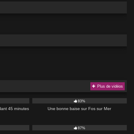
Plus de vidéos
45:38
7K
83%
ndant 45 minutes
Une bonne baise sur Fos sur Mer
45:00
11K
87%