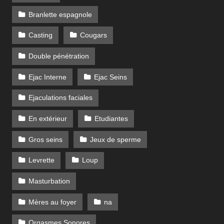
Branlette espagnole
Casting
Cougars
Double pénétration
Ejac Interne
Ejac Seins
Ejaculations faciales
En extérieur
Etudiantes
Gros seins
Jeux de sperme
Levrette
Loup
Masturbation
Mères au foyer
na
Orgasmes Sonores