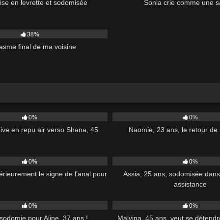
ise en levrette et sodomisée
Sonia crie comme une s
02:52
38%
asme final de ma voisine
38:00
77
0%
0%
tive en repu air verso Shana, 45
Naomie, 23 ans, le retour de
40:00
245
0%
0%
rieurement le signe de l’anal pour
Assia, 25 ans, sodomisée dan
assistance
41:00
347
0%
0%
 sodomie pour Aline, 37 ans !
Malvina, 45 ans, veut se détendr