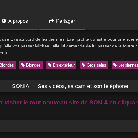
A propos
Partager
aise Eva au bord de les thermes. Eva, profite du astre pour une scène
qu’elle voit passer Michael. elle lui demande de lui passer de le foutre
’eau.
Blondes
Blondes
En extérieur
Gros seins
Lesbienne
SONIA — Ses vidéos, sa cam et son téléphone
 visiter le tout nouveau site de SONIA en cliquant