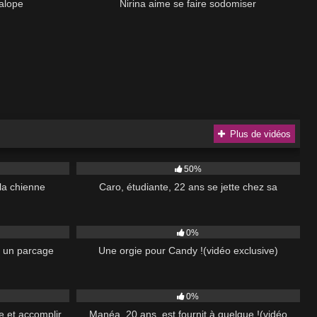
alope
Nirina aime se faire sodomiser
Plus de vidéos
46:00
223
41:00
50%
 la chienne
Caro, étudiante, 22 ans se jette chez sa
49:00
32
52:00
0%
s un parcage
Une orgie pour Candy !(vidéo exclusive)
46:00
91
43:00
0%
e et accomplir
Manéa, 20 ans, est fournit à quelque !(vidéo