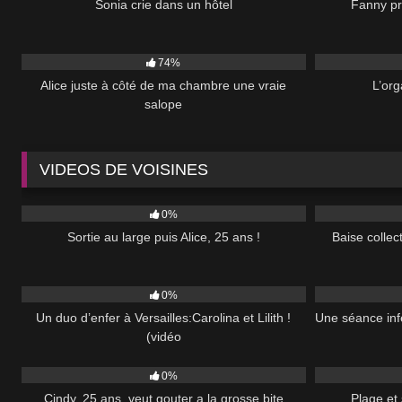
Sonia crie dans un hôtel
Fanny pr
34K
4K
74%
Alice juste à côté de ma chambre une vraie
L’org
salope
VIDEOS DE VOISINES
122
41:00
76
0%
Sortie au large puis Alice, 25 ans !
Baise collec
112
52:00
49
0%
Un duo d’enfer à Versailles:Carolina et Lilith !
Une séance infé
(vidéo
985
36:00
131
0%
Cindy, 25 ans, veut gouter a la grosse bite
Plage et