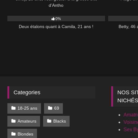
d’Antho
157
34:00
317
0%
Deux étalons quant à Camila, 21 ans !
Betty, 46
Categories
NOS SI
NICHÉ
18-25 ans
69
Amatr
Amateurs
Blacks
Voisin
Sex B
Blondes