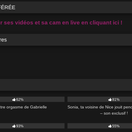
FÉRÉE
 ses vidéos et sa cam en live en cliquant ici !
res
5K
62%
81%
tre orgasme de Gabrielle
Sonia, ta voisine de Nice jouit pe
– son exclusif !
29:00
3K
93%
55%