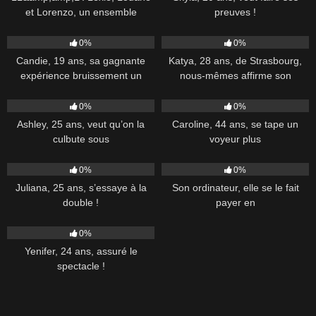
et Lorenzo, un ensemble
preuves !
84
48:00
46
44:00
0%
0%
Candie, 19 ans, sa gagnante
Katya, 28 ans, de Strasbourg,
expérience bruissement un
nous-mêmes affirme son
68
42:00
225
45:00
0%
0%
Ashley, 25 ans, veut qu’on la
Caroline, 44 ans, se tape un
culbute sous
voyeur plus
794
38:00
70
36:00
0%
0%
Juliana, 25 ans, s’essaye à la
Son ordinateur, elle se le fait
double !
payer en
77
39:00
0%
Yenifer, 24 ans, assuré le
spectacle !