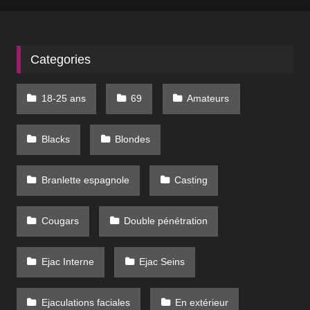
Categories
18-25 ans
69
Amateurs
Blacks
Blondes
Branlette espagnole
Casting
Cougars
Double pénétration
Ejac Interne
Ejac Seins
Ejaculations faciales
En extérieur