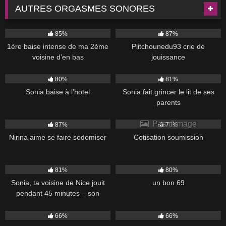
AUTRES ORGASMES SONORES
10K
16K
07:00
85%
87%
1ère baise intense de ma 2ème
Piitchounedu93 crie de
voisine d’en bas
jouissance
4K
04:11
7K
80%
81%
Sonia baise à l’hotel
Sonia fait grincer le lit de ses
parents
11K
1K
Pas d'image
87%
70%
Nirina aime se faire sodomiser
Cotisation soumission
5K
45:38
1K
02:31
81%
80%
Sonia, ta voisine de Nice jouit
un bon 69
pendant 45 minutes – son
exclusif !
2K
01:53
2K
07:01
66%
66%