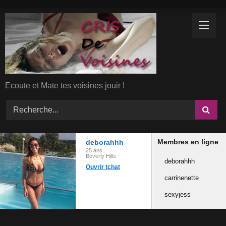
Skip
to
content
Ecoute et Mate tes voisines jouir !