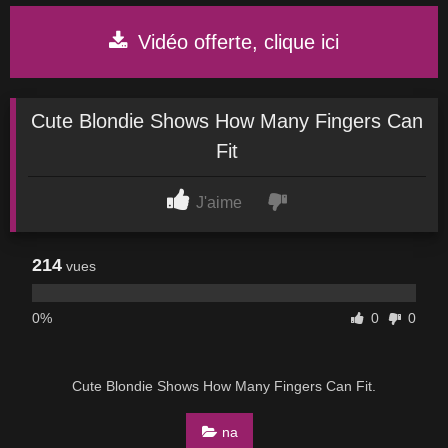
Vidéo offerte, clique ici
Cute Blondie Shows How Many Fingers Can
Fit
J'aime
214
vues
0%
0
0
Cute Blondie Shows How Many Fingers Can Fit.
na