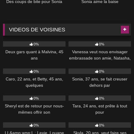
Des coups de bite pour Sonia
Sonia aime la baise
VIDEOS DE VOISINES
47
45:00
76
39:00
0%
0%
Deux gars quant à Malvina, 45
Vanessa veut nous envisager
ans
embrassade son amie, Natasha,
78
50:00
150
30:00
0%
0%
Caro, 22 ans, et Betty, 45 ans,
Sonia, 37 ans, se fait creuser
quelques
dehors par
154
34:00
62
30:00
0%
0%
Sheryl est de retour pour nous-
Tara, 24 ans, est prête à tout
mêmes offrir son
pour
62
45:00
28
46:00
0%
0%
LL&amp;amp;L : Lexie, Louane
Skyla, 20 ans, veut faire ses