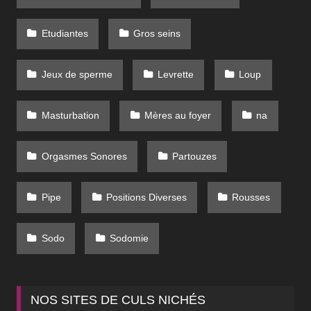
Etudiantes
Gros seins
Jeux de sperme
Levrette
Loup
Masturbation
Mères au foyer
na
Orgasmes Sonores
Partouzes
Pipe
Positions Diverses
Rousses
Sodo
Sodomie
NOS SITES DE CULS NICHÉS