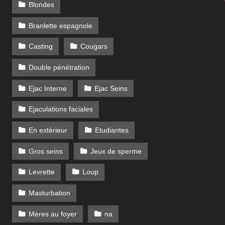
Blondes
Branlette espagnole
Casting
Cougars
Double pénétration
Ejac Interne
Ejac Seins
Ejaculations faciales
En extérieur
Etudiantes
Gros seins
Jeux de sperme
Levrette
Loup
Masturbation
Mères au foyer
na