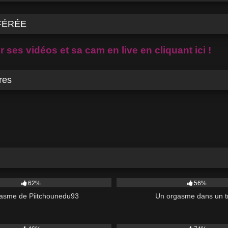
FÉRÉE
 ses vidéos et sa cam en live en cliquant ici !
res
20K
62%
56%
gasme de Piitchounedu93
Un orgasme dans un t
34K