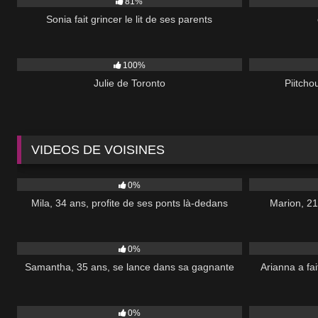
81%
Sonia fait grincer le lit de ses parents
2K
00:40
16K
100%
Julie de Toronto
Piitcho
VIDEOS DE VOISINES
80
52:00
815
0%
Mila, 34 ans, profite de ses ponts là-dedans
Marion, 21
82
44:00
362
0%
Samantha, 35 ans, se lance dans sa gagnante
Arianna a fa
36
47:00
34
0%