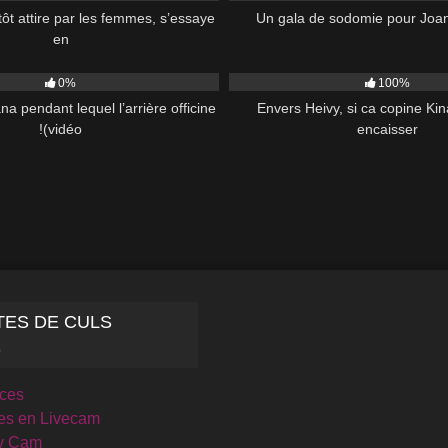
tôt attire par les femmes, s’essaye
Un gala de sodomie pour Joa
en
47:00
1K
0%
100%
a pendant lequel l’arrière officine
Envers Heivy, si ca copine Ki
!(vidéo
encaisser
TES DE CULS
S
ices
es en Livecam
y Cam