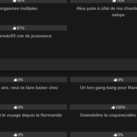
46%
74%
orgasmes multiples
Alice juste à côté de ma chamb
salope
07:00
87%
unedu93 crie de jouissance
34:00
364
0%
0%
 ans, veut se faire baiser chez
Un bon gang-bang pour Marie
48:00
315
0%
100%
it le voyage depuis la Normandie
Gwendoline la coquine(vidéo 
42:00
66
0%
0%