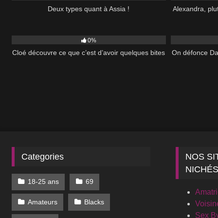
Deux types quant à Assia !
Alexandra, plu
92
26:00
31
0%
Cloé découvre ce que c’est d’avoir quelques bites
On défonce Dan
Categories
NOS SI
NICHÉ
18-25 ans
69
Amatr
Amateurs
Blacks
Voisin
Sex B