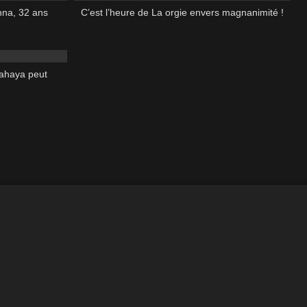
nna, 32 ans
C’est l’heure de La orgie envers magnanimité !
43:00
nahaya peut