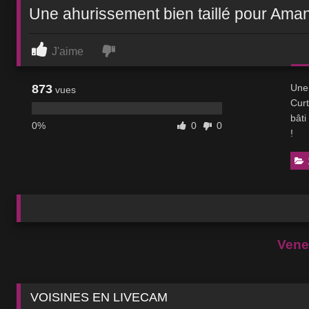
Une ahurissement bien taillé pour Ama
J'aime
873
Une 
vues
Curt
bâti
0%
0
0
!
Venez
VOISINES EN LIVECAM