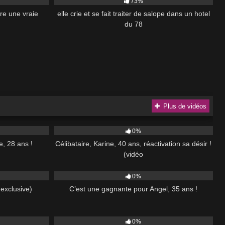
73%
re une vraie
elle crie et se fait traiter de salope dans un hotel
du 78
Plus de vidéos
44:00
40
45:00
0%
, 28 ans !
Célibataire, Karine, 40 ans, réactivation sa désir !
(vidéo
41:00
54
37:00
0%
exclusive)
C’est une gagnante pour Angel, 35 ans !
55:00
99
51:00
0%