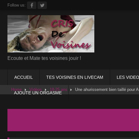
Skip
Follow us:
to
content
Ecoute et Mate tes voisines jouir !
ACCUEIL
TES VOISINES EN LIVECAM
LES VIDEO
Home
Vidéos
18-25 ans
Une ahurissement bien taillé pour 
AJOUTE UN ORGASME