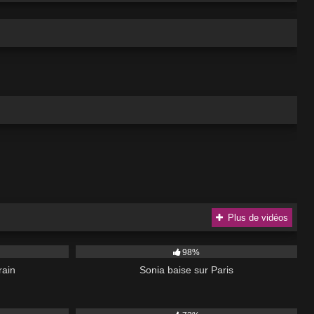
Plus de vidéos
02:28
2K
16:00
98%
rain
Sonia baise sur Paris
6K
01:01