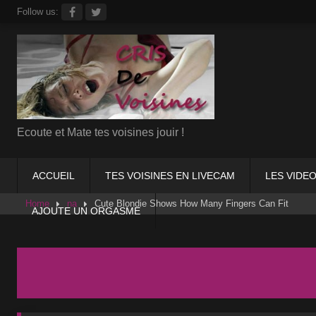
Skip
Follow us:
to
content
Ecoute et Mate tes voisines jouir !
ACCUEIL
TES VOISINES EN LIVECAM
LES VIDEO
Home
na
Cute Blondie Shows How Many Fingers Can Fit
AJOUTE UN ORGASME