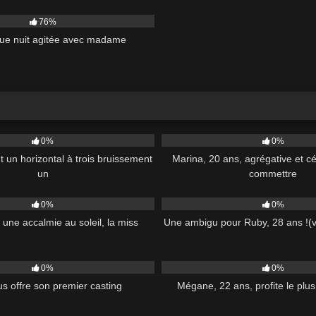
76%
ue nuit agitée avec madame
38:00
100
0%
0%
 un horizontal à trois bruissement
Marina, 20 ans, agrégative et cé
un
commettre
37:00
55
0%
0%
t une accalmie au soleil, la miss
Une ambigu pour Ruby, 28 ans !(v
34:58
66
0%
0%
s offre son premier casting
Mégane, 22 ans, profite le plus
57:00
236