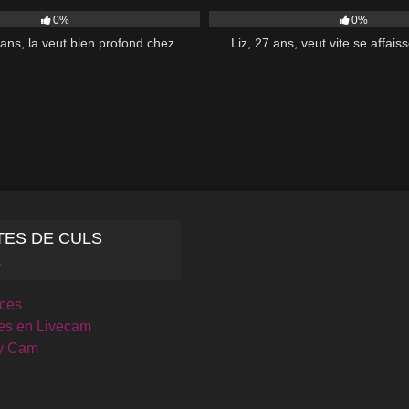
0%
0%
 ans, la veut bien profond chez
Liz, 27 ans, veut vite se affais
TES DE CULS
S
ices
es en Livecam
y Cam