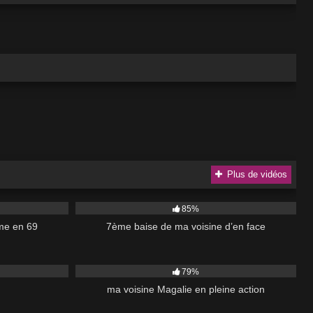
Plus de vidéos
10K
85%
me en 69
7ème baise de ma voisine d’en face
03:30
6K
03:00
79%
ma voisine Magalie en pleine action