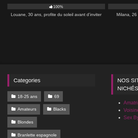
100%
Louane, 30 ans, profite du soleil avant d’inviter
Milana, 26
Categories
NOS SI
NICHÉ
18-25 ans
69
Amatr
Amateurs
Blacks
Voisin
Sex B
Blondes
Branlette espagnole