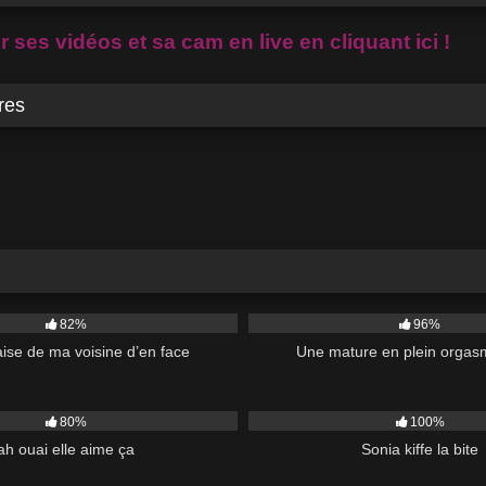
 ses vidéos et sa cam en live en cliquant ici !
res
55K
82%
96%
ise de ma voisine d’en face
Une mature en plein orgas
00:25
18K
80%
100%
ah ouai elle aime ça
Sonia kiffe la bite