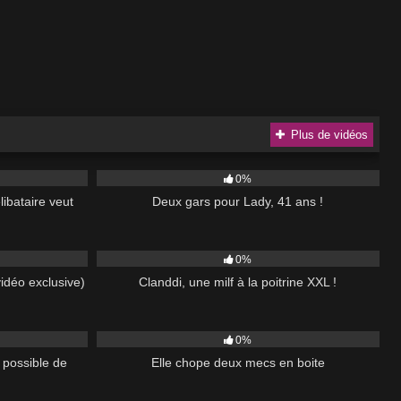
Plus de vidéos
32:00
63
44:00
0%
libataire veut
Deux gars pour Lady, 41 ans !
42:00
80
42:00
0%
idéo exclusive)
Clanddi, une milf à la poitrine XXL !
37:00
472
38:34
0%
 possible de
Elle chope deux mecs en boite
51:00