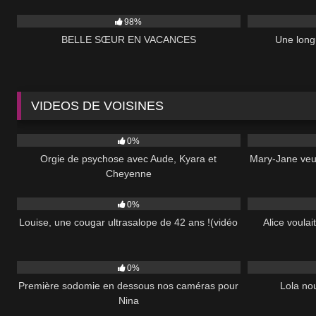
12K
5K
98%
BELLE SŒUR EN VACANCES
Une long
VIDEOS DE VOISINES
153
51:00
36
0%
Orgie de psychose avec Aude, Kyara et
Mary-Jane veut
Cheyenne
81
37:00
42
0%
Louise, une cougar ultrasalope de 42 ans !(vidéo
Alice voulai
61
35:00
432
0%
Première sodomie en dessous nos caméras pour
Lola nou
Nina
75
39:00
94