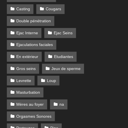
Casting
Cougars
Double pénétration
Ejac Interne
Ejac Seins
Ejaculations faciales
En extérieur
Etudiantes
Gros seins
Jeux de sperme
Levrette
Loup
Masturbation
Mères au foyer
na
Orgasmes Sonores