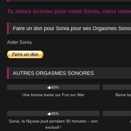
Tu aimes écouter jouir notre Sonia, viens mater
Faire un don pour Sonia pour ses Orgasmes Sono
Aider Sonia
AUTRES ORGASMES SONORES
7K
9K
83%
Une bonne baise sur Fos sur Mer
8eme ba
31K
30:23
4K
85%
Sonia, la Niçoise jouit pendant 30 minutes – son
exclusif !