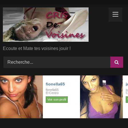
Skip
to
content
Ecoute et Mate tes voisines jouir !