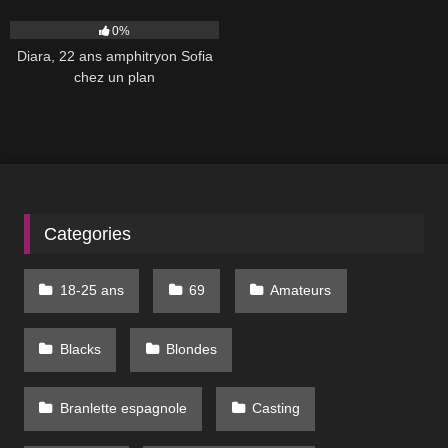
75
01:03:00
0%
Diara, 22 ans amphitryon Sofia
chez un plan
Categories
18-25 ans
69
Amateurs
Blacks
Blondes
Branlette espagnole
Casting