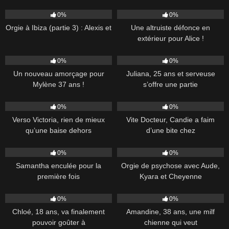
436
38:00
88
42:00
0%
0%
Orgie à Ibiza (partie 3) : Alexis et
Une altruiste défonce en
extérieur pour Alice !
1K
46:00
242
52:00
0%
0%
Un nouveau amorçage pour
Juliana, 25 ans et serveuse
Mylène 37 ans !
s’offre une partie
17
41:00
53
38:00
0%
0%
Verso Victoria, rien de mieux
Vite Docteur, Candie a faim
qu’une baise dehors
d’une bite chez
1K
35:11
153
51:00
0%
0%
Samantha enculée pour la
Orgie de psychose avec Aude,
première fois
Kyara et Cheyenne
154
38:00
1K
47:00
0%
0%
Chloé, 18 ans, va finalement
Amandine, 38 ans, une milf
pouvoir goûter à
chienne qui veut