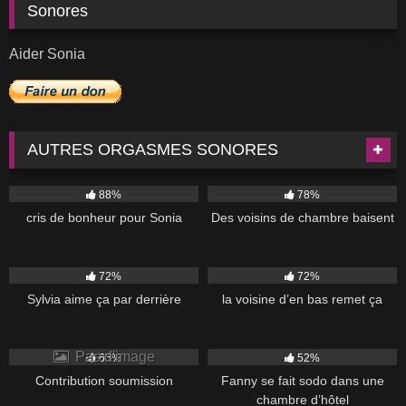
Sonores
Aider Sonia
AUTRES ORGASMES SONORES
2K
04:02
14K
04:37
88%
78%
cris de bonheur pour Sonia
Des voisins de chambre baisent
3K
02:32
5K
72%
72%
Sylvia aime ça par derrière
la voisine d’en bas remet ça
4K
7K
07:00
Pas d'image
65%
52%
Contribution soumission
Fanny se fait sodo dans une
chambre d’hôtel