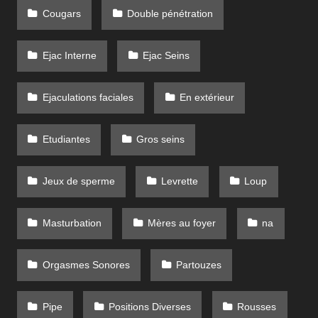
Cougars
Double pénétration
Ejac Interne
Ejac Seins
Ejaculations faciales
En extérieur
Etudiantes
Gros seins
Jeux de sperme
Levrette
Loup
Masturbation
Mères au foyer
na
Orgasmes Sonores
Partouzes
Pipe
Positions Diverses
Rousses