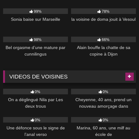
2K
08:00:00
6K
02:44
99%
78%
Sonia baise sur Marseille
la voisine de doma jouit à Vesoul
4K
00:56
2K
02:21
98%
66%
Bel orgasme d’une mature par
Alain bouffe la chatte de sa
cunnilingus
copine à Dijon
VIDEOS DE VOISINES
37
39:00
754
55:00
0%
0%
On a déglingué Nila par Les
Cheyenne, 40 ans, prend un
deux trous
nouveau amorçage dans
76
42:00
164
36:00
0%
0%
Une défonce sous le signe de
Marina, 60 ans, une milf au
l’anal verso
école de